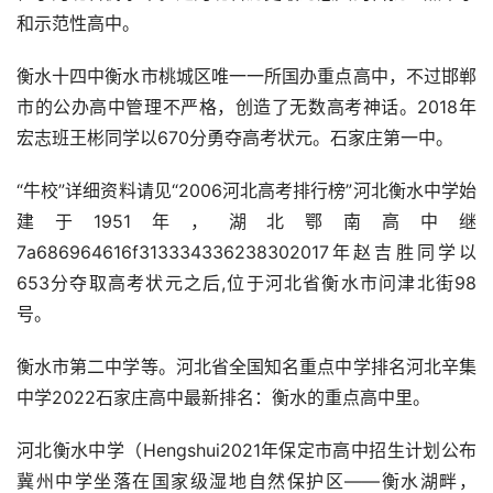
和示范性高中。
衡水十四中衡水市桃城区唯一一所国办重点高中，不过邯郸
市的公办高中管理不严格，创造了无数高考神话。2018年
宏志班王彬同学以670分勇夺高考状元。石家庄第一中。
“牛校”详细资料请见“2006河北高考排行榜”河北衡水中学始
建于1951年，湖北鄂南高中继
7a686964616f313334336238302017年赵吉胜同学以
653分夺取高考状元之后,位于河北省衡水市问津北街98
号。
衡水市第二中学等。河北省全国知名重点中学排名河北辛集
中学2022石家庄高中最新排名：衡水的重点高中里。
河北衡水中学（Hengshui2021年保定市高中招生计划公布
冀州中学坐落在国家级湿地自然保护区——衡水湖畔，