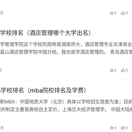
由宁波中等专业学校和宁波市职工业…
7日
0
0
学校排名（酒店管理哪个大学出名）
学管理学院这个学校的简称是湖南师大，酒店管理专业天津商业
蓝山酒店管理学院中国分校。我也是学酒店管理的。 青岛酒店
院上海财经大学统计学系引进了国际…
日
0
0
a学校排名（mba院校排名及学费）
职MBA：中国地质大学（北京）具体以学校招生简章为准；目
费的制定主要是高校自主定价，上海交大经济管理学。 中国大陆
香港中文大学MBA国际MBA…
3日
0
0