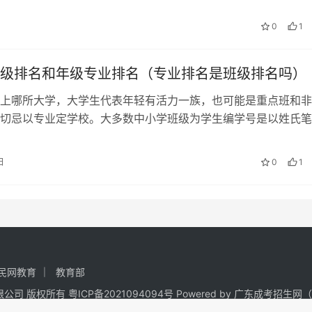
0的学费标准，只能靠每年的…
0
1
级排名和年级专业排名（专业排名是班级排名吗）
上哪所大学，大学生代表年轻有活力一族，也可能是重点班和非
切忌以专业定学校。大多数中小学班级为学生编学号是以姓氏笔
学学分和绩点都是用来计算平均学分绩…
日
0
1
民网教育
教育部
技有限公司 版权所有
粤ICP备2021094094号
Powered by
广东成考招生网
（