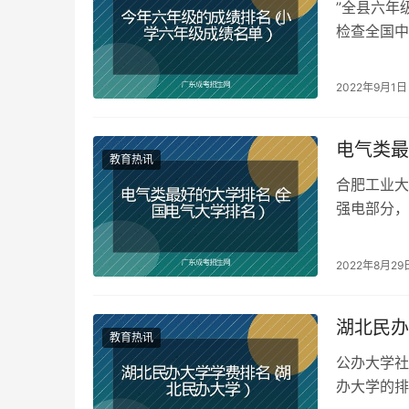
”全县六年
检查全国中
年级下学期
2022年9月1日
电气类最
教育热讯
合肥工业大
强电部分，
和电力电子
2022年8月29
湖北民办
教育热讯
公办大学社
办大学的排