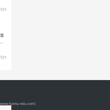
0
重
画
0
www.hunnu-edu.com）