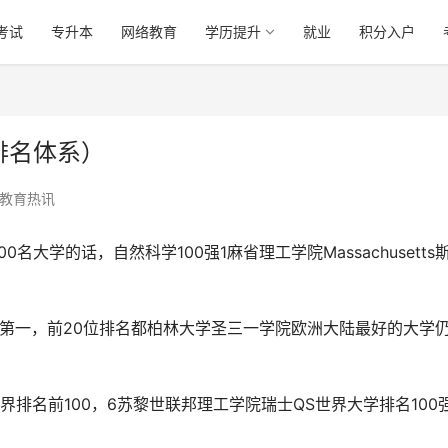
考试
专升本
网络教育
学历提升
就业
积分入户
排名体系）
教育热讯
大学的话，自然科学100强1麻省理工学院Massachusetts
全球第一，前20位排名都柏林大学圣三一学院欧洲大陆最好的大学
排名前100，6苏黎世联邦理工学院瑞士QS世界大学排名100