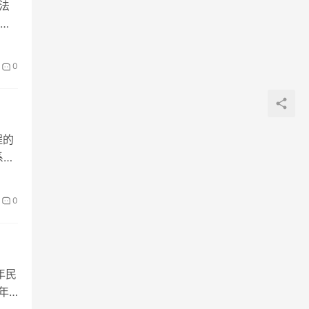
法
六
0
程的
系统
0
年民
年