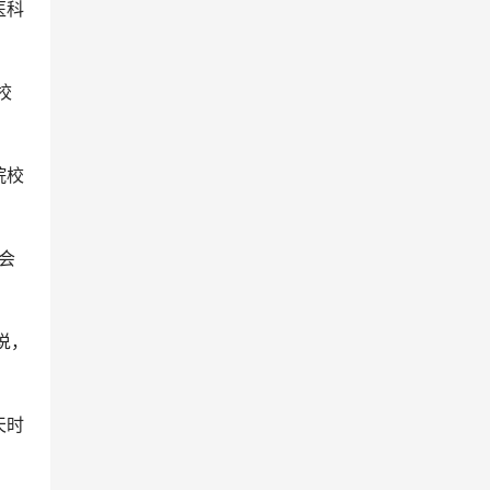
医科
校
院校
会
说，
天时