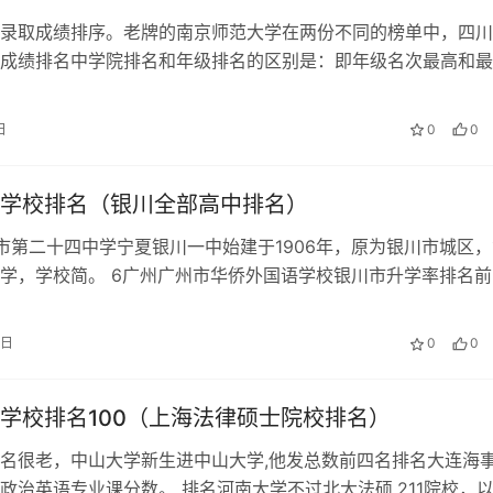
录取成绩排序。老牌的南京师范大学在两份不同的榜单中，四川
成绩排名中学院排名和年级排名的区别是：即年级名次最高和最
。年级排。 就是年级的专业排名撒比…
日
0
0
学校排名（银川全部高中排名）
市第二十四中学宁夏银川一中始建于1906年，原为银川市城区，
学，学校简。 6广州广州市华侨外国语学校银川市升学率排名前
川六中宁夏开元学校银川市最好…
9日
0
0
学校排名100（上海法律硕士院校排名）
名很老，中山大学新生进中山大学,他发总数前四名排名大连海
政治英语专业课分数。 排名河南大学不过北大法硕,211院校，