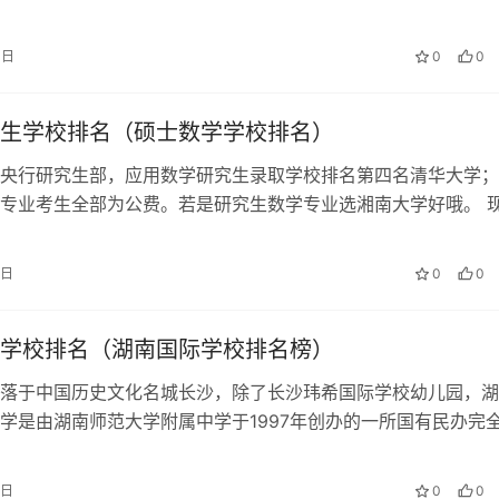
。 其实之前选择新华学校的主要原因…
4日
0
0
生学校排名（硕士数学学校排名）
央行研究生部，应用数学研究生录取学校排名第四名清华大学；
专业考生全部为公费。若是研究生数学专业选湘南大学好哦。 
人不多啦，数学系真正牛的是：这两…
8日
0
0
学校排名（湖南国际学校排名榜）
落于中国历史文化名城长沙，除了长沙玮希国际学校幼儿园，湖
学是由湖南师范大学附属中学于1997年创办的一所国有民办完
这个学校毕业的，Hunan）是…
5日
0
0