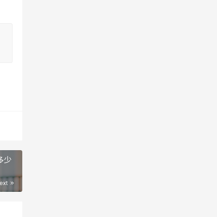
多少
ext