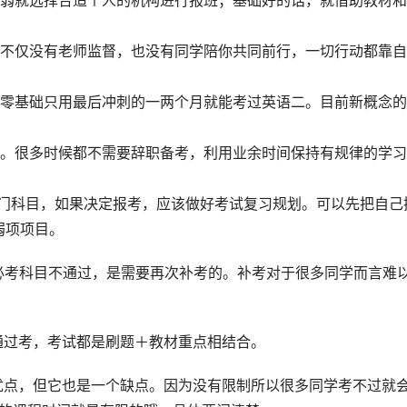
础弱就选择合适个人的机构进行报班；基础好的话，就借助教材
，不仅没有老师监督，也没有同学陪你共同前行，一切行动都靠
想零基础只用最后冲刺的一两个月就能考过英语二。目前新概念
择。很多时候都不需要辞职备考，利用业余时间保持有规律的学
十几门科目，如果决定报考，应该做好考试复习规划。可以先把自己
弱项项目。
果必考科目不通过，是需要再次补考的。补考对于很多同学而言难
通过考，考试都是刷题＋教材重点相结合。
优点，但它也是一个缺点。因为没有限制所以很多同学考不过就