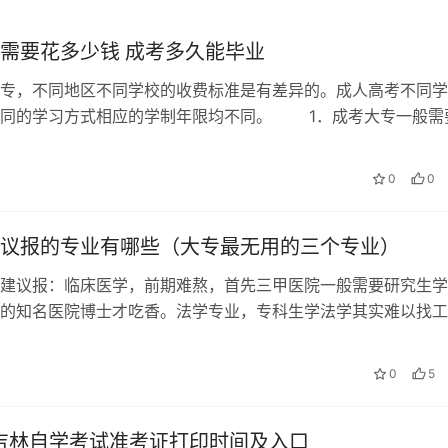
需要花多少钱 成考多久能毕业
专，不同地区不同学校的收费标准是有差异的。成人高考不同学
不同的学习方式相应的学制年限均不同。 1．成考大专一般需
人高考一学年的教育费一般不超过3…
日
0
0
议报的专业有哪些（大专最无用的三个专业）
建议报：临床医学，前期难熬，首先三甲医院一般需要研究生学
的知名医院博士才吃香。法学专业，专科生学法学其实难以找工
是最大的现状，因为几乎所有的院校都能开…
0
5
年吉林自学考试准考证打印时间及入口