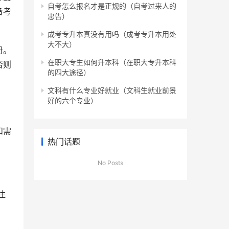
自考怎么报名才是正规的（自考过来人的
备考
忠告）
成考专升本真没有用吗（成考专升本用处
大不大）
册。
在职大专生如何升本科（在职大专升本科
否则
的四大途径）
文科有什么专业好就业（文科生就业前景
好的六个专业）
和需
热门话题
No Posts
注