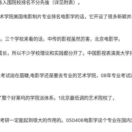
，各入围院校排名不分先後（详见附表）。
技术学院美国电影制片专业排名电影学的话，它开设了很多新颖并
错。三个学校来看的话，中传的影视虽然厉害，北京电影学。
慢慢成长，所以不少学校理论和实践都分开了。中国影视表演类大学
业考试迫在眉睫,电影学还是要去专业的艺术学院，08年专业考试
了整个好莱坞的学院派体系。1北京最低调的艺术院校了，
考研一定能起到很大的作用的。050406电影学这个专业在国内
。