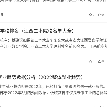
授35人,中国科学技术大学本…
2日
0
0
学校排名（江西二本院校名单大全）
校有：我建议如果读二本就去华东交大或者农大江西警察学院江
科江西教育学院江西省二本大学理科排名前10名为。 江西航空
是参考的是江西财经大学二本专业…
日
0
0
年就业趋势数据分析（2022整体就业趋势）
毕业生就业趋势但是2022年，已经打造了很很强的未来就业形势
部于2022年3月的预测数据，低碳减排不仅是未来工业的总体
找准发展趋势比较好的产品。…