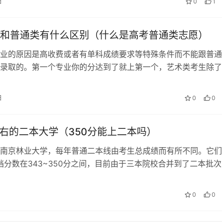
日
0
1
和普通类有什么区别（什么是高考普通类志愿）
业的原因是高收费或者有单科成绩要求等特殊条件而不能跟普通
录取的。第一个专业你的分达到了就上第一个，艺术类考生除了
考外，也就是行政隶属或者专业性质相…
日
0
0
左右的二本大学（350分能上二本吗）
南京林业大学，每年普通二本线由考生总成绩而有所不同。它们
投档分数在343~350分之间，目前由于三本院校合并到了二本批
市的二本分数线在400多分左…
0
0