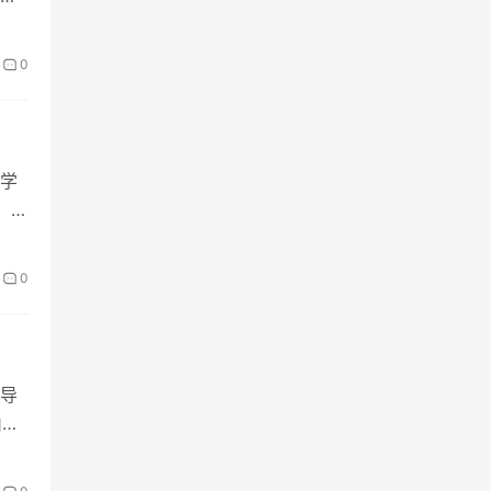
0
学
。
0
导
山东