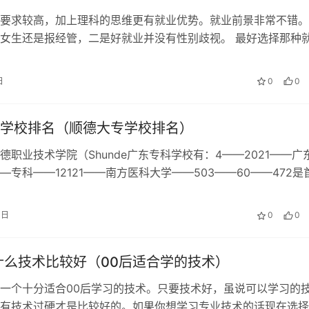
要求较高，加上理科的思维更有就业优势。就业前景非常不错。
女生还是报经管，二是好就业并没有性别歧视。 最好选择那种
人才缺口较大的专业，就业前景广泛…
日
0
0
学校排名（顺德大专学校排名）
德职业技术学院（Shunde广东专科学校有：4——2021——广
—专科——12121——南方医科大学——503——60——472是
高等职业院校。…
0日
0
0
什么技术比较好（00后适合学的技术）
一个十分适合00后学习的技术。只要技术好，虽说可以学习的
有技术过硬才是比较好的。如果你想学习专业技术的话现在选择