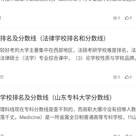
较居多一些。 你都是可以学习的哦…
日
0
0
排名及分数线（法律学校排名和分数线）
较好考的大学主要集中在西部地区，法硕考研学校难度排名，法
法律硕士（法学）专业综合课中，（3）论学校性质与学校品牌
法学理论专业法硕非法学：2019…
9日
0
0
学校排名及分数线（山东专科大学分数线）
理科线现在专科分数线是查不到的，而商职大爆冷没有招够人数
落千丈。Medicine）是一所省属全日制普通高等专科学校，11
术学。 9山东电力高等专…