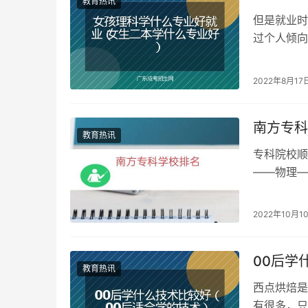
教育热讯
但是就业时
过个人倾向
岗位较多且
2022年8月17
南方专科
教育热讯
专科院校顺
——物理—
国家示范性
2022年10月1
00后学
教育热讯
西点烘焙是
有很多，只