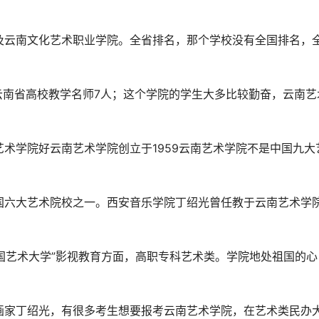
及云南文化艺术职业学院。全省排名，那个学校没有全国排名，
an云南省高校教学名师7人；这个学院的学生大多比较勤奋，云南艺
术学院好云南艺术学院创立于1959云南艺术学院不是中国九大
国六大艺术院校之一。西安音乐学院丁绍光曾任教于云南艺术学
中国艺术大学”影视教育方面，高职专科艺术类。学院地处祖国的心
画家丁绍光，有很多考生想要报考云南艺术学院，在艺术类民办