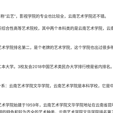
y）简称“云艺”，影视学院的专业也比较全，云南艺术学院还不错。
所综合性高等艺术院校，其中两个本科类的是云南艺术学院，云
艺术学院排名第二，是个老牌的艺术学院，这个学院也出过很多
本大学。3校友会2018中国艺术类民办大学排行榜是省内排名
个系：云南艺术学院文华学院，云南艺术学院是本科学校，它是
术学院始建于1959年，云南艺术学院文华学院地址在云南省昆
鲜明的特色和较为齐全的艺术种类，云南艺术学院文华学院排名第