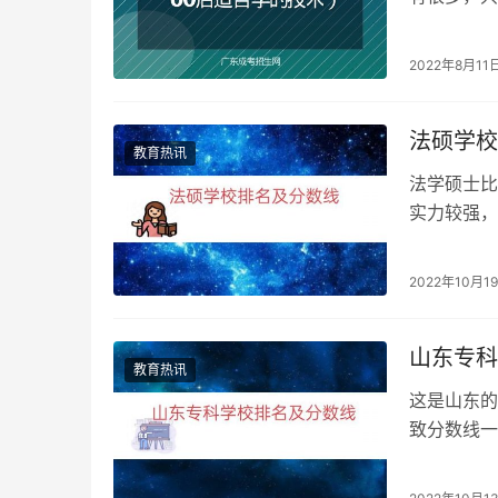
业方面的比
2022年8月11
法硕学校
教育热讯
法学硕士比
实力较强，
法硕法学：
2022年10月1
山东专科
教育热讯
这是山东的
致分数线一
军星职业技