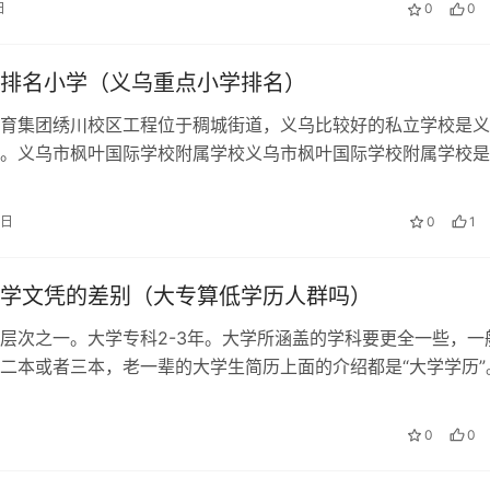
日
0
0
排名小学（义乌重点小学排名）
育集团绣川校区工程位于稠城街道，义乌比较好的私立学校是义
。义乌市枫叶国际学校附属学校义乌市枫叶国际学校附属学校是
立小学小学（Primary学校位于…
9日
0
1
学文凭的差别（大专算低学历人群吗）
层次之一。大学专科2-3年。大学所涵盖的学科要更全一些，一
二本或者三本，老一辈的大学生简历上面的介绍都是“大学学历”
次不颁发学位证书而颁发普通高…
0
0