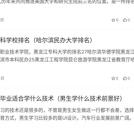
,历年来共同角逐美国大学和研究生院前三名的位置。是一所排
学及数学见长的公立高中。 题…
6日
0
0
科学校排名（哈尔滨民办大学排名）
职业技术学院，黑龙江专科大学的排名27哈尔滨华德学院黑龙
滨市本科民办25黑龙江工程学院昆仑旅游学院黑龙江省教育厅
办1哈尔滨工业大学理工5星。 …
4日
0
0
毕业适合学什么技术（男生学什么技术前景好）
习的技术还是很多的，不管是男生女生做这一行都不会差，选择
育方式，男生学习比较多的是UI设计。汽车行业发展前景广阔。
就很值得男生选择学习，IT行业…