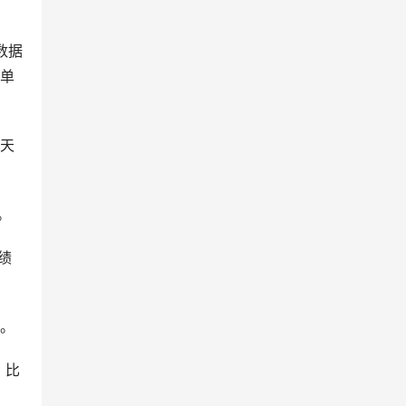
数据
在单
隔天
。
绩
的。
，比